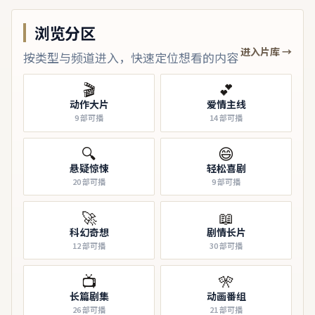
浏览分区
进入片库 →
按类型与频道进入，快速定位想看的内容
🎬
💕
动作大片
爱情主线
9
部可播
14
部可播
🔍
😄
悬疑惊悚
轻松喜剧
20
部可播
9
部可播
🚀
📖
科幻奇想
剧情长片
12
部可播
30
部可播
📺
🎌
长篇剧集
动画番组
26
部可播
21
部可播