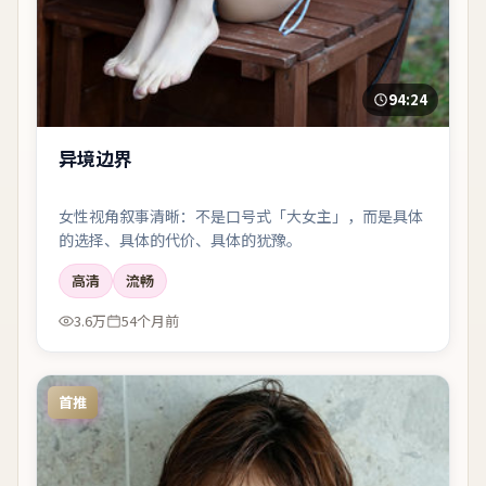
94:24
异境边界
女性视角叙事清晰：不是口号式「大女主」，而是具体
的选择、具体的代价、具体的犹豫。
高清
流畅
3.6万
54个月前
首推