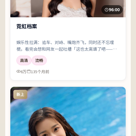
96:00
霓虹档案
娱乐性拉满：追车、对峙、嘴炮齐飞，同时还不忘埋
梗。看完会想和网友一起吐槽「这也太离谱了吧——但
好爽」。
高清
流畅
6万
135个月前
新上