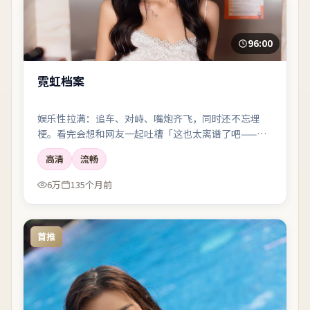
96:00
霓虹档案
娱乐性拉满：追车、对峙、嘴炮齐飞，同时还不忘埋
梗。看完会想和网友一起吐槽「这也太离谱了吧——但
好爽」。
高清
流畅
6万
135个月前
首推