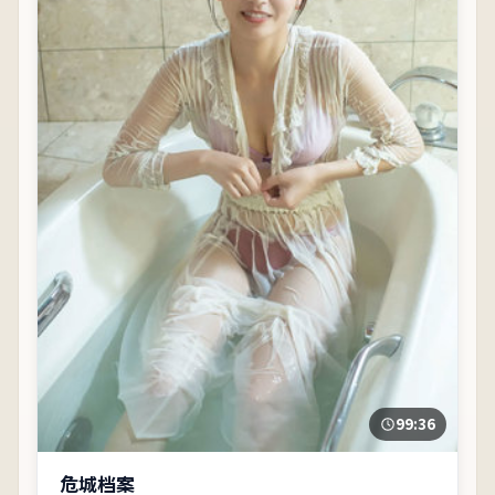
99:36
危城档案