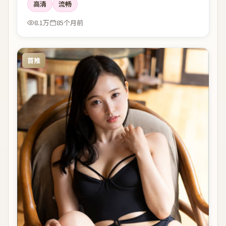
高清
流畅
8.1万
85个月前
首推