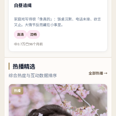
白昼追缉
家庭戏写得很「像真的」：饭桌沉默、电话未接、欲言
又止。大情节反而藏在小事里。
高清
流畅
3.7万
96个月前
热播精选
全部热播 →
综合热度与互动数据排序
热播