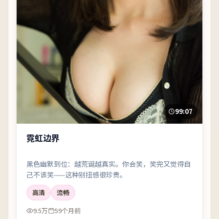
99:07
霓虹边界
黑色幽默到位：越荒诞越真实。你会笑，笑完又觉得自
己不该笑——这种别扭感很珍贵。
高清
流畅
9.5万
59个月前