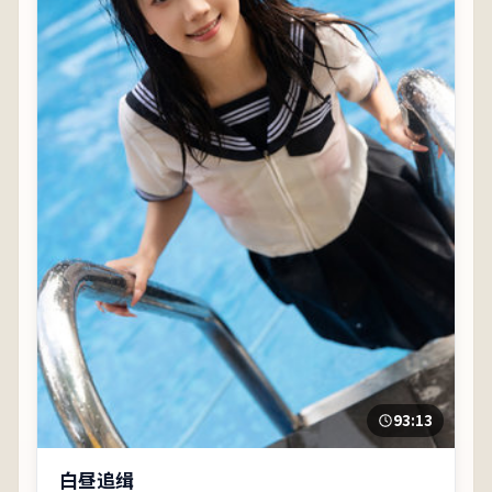
93:13
白昼追缉