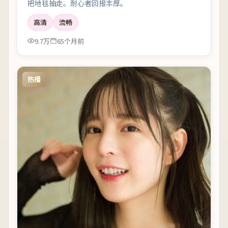
把地毯抽走。耐心者回报丰厚。
高清
流畅
9.7万
65个月前
热播