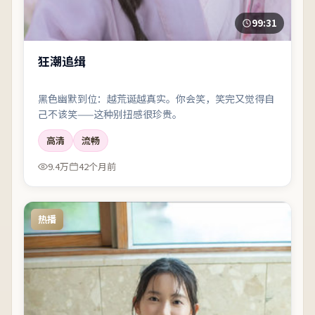
99:31
狂潮追缉
黑色幽默到位：越荒诞越真实。你会笑，笑完又觉得自
己不该笑——这种别扭感很珍贵。
高清
流畅
9.4万
42个月前
热播